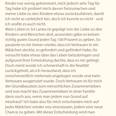
Kinder nur wenig gekümmert, mich jedoch sehr. Tag für
Tag habe ich probiert mich davon freizumachen und
meine Liebe zu den Kindern etwas zurückzufahren, damit
ich nicht so verletzlich bin, doch ich konnte es nicht - und
ich wollte es auch nicht.
Mein Leben in Sri Lanka ist geprägt von der Liebe zu den
Kindern und Menschen dort, ansonsten gäbe es keinen
richtig guten Grund jeden Tag 100 Prozent zu geben. So
passierte es mir immer wieder, dass ich Vertrauen in ein
Mädchen steckte, es gefordert und gefördert habe, ihr
versucht habe etwas über das Leben beizubringen und
aufgrund ihrer Entwicklung dachte, dass es mir gelingt.
Doch meist wurde ich schmerzhaft in die Realität
zurückgeholt, als ich herausfand, dass ich
zwischenzeitlich mehrmals angelogen wurde und mein
Vertrauen ausgenutzt wurde. Doch Vertrauen ist für mich
der Grundbaustein zum menschlichen Zusammenleben
und was macht das Zusammenleben in einer Familie
dann noch aus, wenn man jedem von Grund auf
misstraut? Ich habe also für mich entschieden mich auf
jedes Mädchen wieder neu einzulassen, jedem eine neue
Chance zu geben. Mit dieser Entscheidung wird man