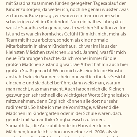
mit Saradha zusammen für den geregelten Tagesablauf der
Kinder zu sorgen, da weder ich, noch sie genau wussten, was
zu tun war. Kurz gesagt, wir waren ein Team in einer sehr
schwierigen Zeit im Kinderdorf. Nun ein halbes Jahr später
wusste Saradha sehr genau, was in welcher Situation zu tun
ist und es war ein komisches Gefühl für mich, nicht mehr als
Team mit ihr zu arbeiten, sondern als eine normale
Mitarbeiterin in einem Kinderhaus. Ich war im Haus der
kleinsten Mädchen (zwischen 2 und 6 Jahren), was für mich
neue Erfahrungen brachte, da ich vorher immer für die
großen Mädchen zuständig war. Die Arbeit hat mir auch hier
großen Spaß gemacht. Wenn mich z.B. eine kleine Hirushi
anstrahlt wie ein Sonnenschein, nur weil ich ihr das Gesicht
eincreme und sie dabei berühre, dann weiß man, warum
man macht, was man macht. Auch haben mich die Kleinen
gezwungen sehr schnell die wichtigsten Worte Singhalesisch
mitzunehmen, denn Englisch können alle dort nur sehr
rudimentär. So habe ich meine Vormittage, während die
Mädchen im Kindergarten oder in der Schule waren, dazu
genutzt mit Samanthika Singhalesisch zu lernen.
Samanthika, die Auszubildende im Haus der kleinen
Mädchen, kannte ich schon aus meiner Zeit 2006, als sie