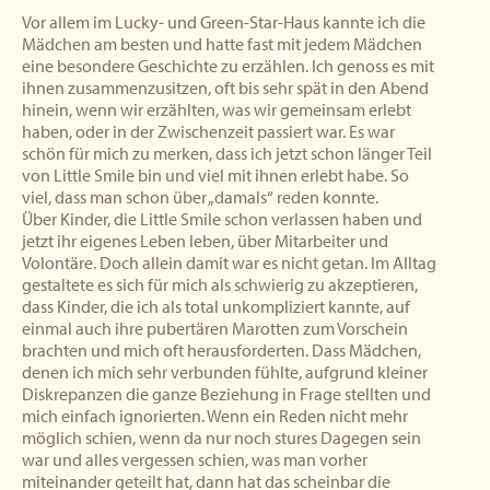
Vor allem im Lucky- und Green-Star-Haus kannte ich die
Mädchen am besten und hatte fast mit jedem Mädchen
eine besondere Geschichte zu erzählen. Ich genoss es mit
ihnen zusammenzusitzen, oft bis sehr spät in den Abend
hinein, wenn wir erzählten, was wir gemeinsam erlebt
haben, oder in der Zwischenzeit passiert war. Es war
schön für mich zu merken, dass ich jetzt schon länger Teil
von Little Smile bin und viel mit ihnen erlebt habe. So
viel, dass man schon über „damals“ reden konnte.
Über Kinder, die Little Smile schon verlassen haben und
jetzt ihr eigenes Leben leben, über Mitarbeiter und
Volontäre. Doch allein damit war es nicht getan. Im Alltag
gestaltete es sich für mich als schwierig zu akzeptieren,
dass Kinder, die ich als total unkompliziert kannte, auf
einmal auch ihre pubertären Marotten zum Vorschein
brachten und mich oft herausforderten. Dass Mädchen,
denen ich mich sehr verbunden fühlte, aufgrund kleiner
Diskrepanzen die ganze Beziehung in Frage stellten und
mich einfach ignorierten. Wenn ein Reden nicht mehr
möglich schien, wenn da nur noch stures Dagegen sein
war und alles vergessen schien, was man vorher
miteinander geteilt hat, dann hat das scheinbar die