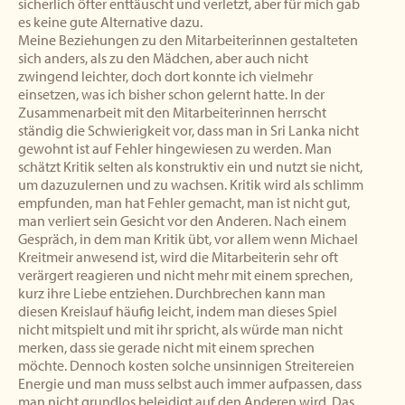
sicherlich öfter enttäuscht und verletzt, aber für mich gab
es keine gute Alternative dazu.
Meine Beziehungen zu den Mitarbeiterinnen gestalteten
sich anders, als zu den Mädchen, aber auch nicht
zwingend leichter, doch dort konnte ich vielmehr
einsetzen, was ich bisher schon gelernt hatte. In der
Zusammenarbeit mit den Mitarbeiterinnen herrscht
ständig die Schwierigkeit vor, dass man in Sri Lanka nicht
gewohnt ist auf Fehler hingewiesen zu werden. Man
schätzt Kritik selten als konstruktiv ein und nutzt sie nicht,
um dazuzulernen und zu wachsen. Kritik wird als schlimm
empfunden, man hat Fehler gemacht, man ist nicht gut,
man verliert sein Gesicht vor den Anderen. Nach einem
Gespräch, in dem man Kritik übt, vor allem wenn Michael
Kreitmeir anwesend ist, wird die Mitarbeiterin sehr oft
verärgert reagieren und nicht mehr mit einem sprechen,
kurz ihre Liebe entziehen. Durchbrechen kann man
diesen Kreislauf häufig leicht, indem man dieses Spiel
nicht mitspielt und mit ihr spricht, als würde man nicht
merken, dass sie gerade nicht mit einem sprechen
möchte. Dennoch kosten solche unsinnigen Streitereien
Energie und man muss selbst auch immer aufpassen, dass
man nicht grundlos beleidigt auf den Anderen wird. Das