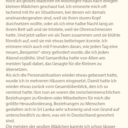
noch als großes Mädchen im Moonlight-Haus nach einigen
kleinen Mädchen geschaut hat. Ich erinnerte mich oft
lachend mit ihr an Situationen, bei denen wir damals
aneinandergeraten sind, weil sie ihren sturen Kopf
durchsetzen wollte, oder als ich eine halbe Nacht lang an
ihrem Bett saß und sie tröstete, weil sie Ohrenschmerzen
hatte. Und jetzt saßen wir als Team zusammen und sie blühte
förmlich auf, weil sie mir etwas beibringen konnte. Ich
erinnere mich auch mit Freunden daran, wie jeden Tag eine
neuen „Benjamin“-story gefordert wurde, die ich jeden
Abend erzählte. Und Samanthika hatte von Allen am
meisten Spaß dabei, das Gesagte für die Kleinen zu
übersetzen.
Als sich die Personalsituation wieder etwas gebessert hatte,
wurde ich in mehreren Häusern eingesetzt. Damit hatte ich
wieder etwas zurück vom Gesamtüberblick, den ich so
vermisst hatte. Von nun an waren die zwischenmenschlichen
Beziehungen zu Kindern oder Mitarbeitern für mich die
größte Herausforderung. Beziehungen zu Menschen
gestalten sich in Sri Lanka sehr schwierig und von Grund auf
unterschiedlich zu dem, was wir in Deutschland gewohnt
sind.
Die meisten der großen Mädchen kannte ich schon länger