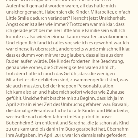
Aufenthalt gemacht worden waren, all das hatte mich
unsicher gemacht. Haben sich die Kinder, Mitarbeiter, einfach
Little Smile dadurch verändert? Herrscht jetzt Unsicherheit,
Angst oder ist alles wie immer? Trotzdem war mir klar, dass
ich gerade jetzt bei meiner Little Smile Familie sein will. Ich
konnte es also wieder einmal kaum erwarten anzukommen.
Und eigentlich fand ich alles vor, wie ich es gewohnt war. Ich
war einerseits überrascht, andererseits wurde mir schnell klar,
dass es dumm von mir war zu glauben, dass alles aus dem
Ruder laufen würde. Die Kinder forderten ihre Beachtung,
genau wie vorher, die Schwierigkeiten waren ähnlich,
trotzdem hatte ich auch das Gefühl, dass die wenigen
Mitarbeiter, die geblieben sind, zusammengerückt sind, was
sie auch mussten, bei der knappen Personalsituation.
Ich kam also an und habe mich sofort wieder wie Zuhause
gefühlt. Unsicherheit brachte mir zu Beginn, dass ich ja im
April 2010 in einer Zeit des Umbruchs gefahren war: Bawani,
die damalige Verantwortliche für alle Kinder und Mitarbeiter,
wechselte nach vielen Jahren im Hauptdorf in unser
Bubenheim 5 km entfernt und Saradha, die ja schon als Kind
zu uns kam und bis dahin im Büro gearbeitet hat, übernahm
ihre Aufgaben. Im April 2010 war ich damals sehr gefordert