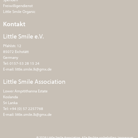
Freiwilligendienst
Little Smile Organic
Kontakt
Little Smile e.V.
Pfahlstr. 12
85072 Eichstätt
Germany
Tel: 0157-53 28 15 24
E-mail:
little.smile.lk@gmx.de
Little Smile Association
Lower Ampitithanna Estate
Koslanda
Sri Lanka
Tel: +94 (0) 57 2257768
E-mail:
little.smile.lk@gmx.de
© 2026 Little Smile Association. Alle Rechte vorbehalten.
Impressum