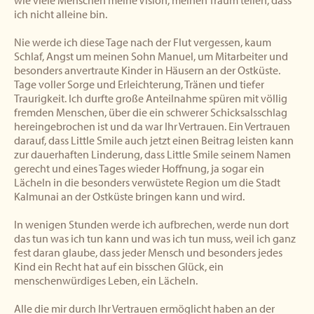
wie viele Menschen meine Vision, meinen Traum teilen, dass
ich nicht alleine bin.
Nie werde ich diese Tage nach der Flut vergessen, kaum
Schlaf, Angst um meinen Sohn Manuel, um Mitarbeiter und
besonders anvertraute Kinder in Häusern an der Ostküste.
Tage voller Sorge und Erleichterung, Tränen und tiefer
Traurigkeit. Ich durfte große Anteilnahme spüren mit völlig
fremden Menschen, über die ein schwerer Schicksalsschlag
hereingebrochen ist und da war Ihr Vertrauen. Ein Vertrauen
darauf, dass Little Smile auch jetzt einen Beitrag leisten kann
zur dauerhaften Linderung, dass Little Smile seinem Namen
gerecht und eines Tages wieder Hoffnung, ja sogar ein
Lächeln in die besonders verwüstete Region um die Stadt
Kalmunai an der Ostküste bringen kann und wird.
In wenigen Stunden werde ich aufbrechen, werde nun dort
das tun was ich tun kann und was ich tun muss, weil ich ganz
fest daran glaube, dass jeder Mensch und besonders jedes
Kind ein Recht hat auf ein bisschen Glück, ein
menschenwürdiges Leben, ein Lächeln.
Alle die mir durch Ihr Vertrauen ermöglicht haben an der