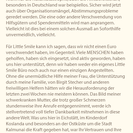
besonders in Deutschland war beispiellos. Sicher wird jetzt
auch über Organisationsmängel, Abstimmungsprobleme
geredet werden. Die eine oder andere Verschwendung von
Hilfsgütern und Spendenmitteln wird man anprangern.
Vielleicht ist dies bei einem solchen Ausmaß an Soforthilfe
unvermeidlich, vielleicht.
Für Little Smile kann ich sagen, dass wir nicht einen Euro
verschwendet haben, im Gegenteil. Viele MENSCHEN haben
geholfen, haben sich eingesetzt, sind aktiv geworden, haben
uns hier unterstützt, denn wir haben weder ein eigenes Little
Smile Büro noch auch nur einen einzigen Angestellten.
Ohne die unermüdliche Hilfe meiner Frau, die Unterstützung
durch meine Familie, von Birgit Stecher und anderen
freiwilligen Helfern hätten wir die Herausforderung der
letzten zwei Wochen nie meistern können. Das Bild meiner
schwerkranken Mutter, die trotz großer Schmerzen
stundenweise ihre Anrufe entgegennimmt, werde ich
stellvertretend voll tiefer Dankbarkeit mitnehmen in diese
andere Welt. Was uns hier in Eichstätt, im Kinderdorf
Koslanda und besonders an der Ostküste um die Stadt
Kalmunai die Kraft gegeben hat, war Ihr Vertrauen und Ihre