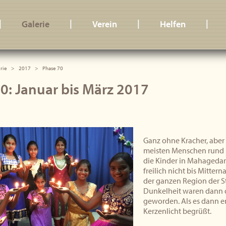
|
|
|
|
Galerie
Verein
Helfen
rie
2017
Phase 70
0: Januar bis März 2017
Ganz ohne Kracher, aber 
meisten Menschen rund 
die Kinder in Mahagedara
freilich nicht bis Mitter
der ganzen Region der St
Dunkelheit waren dann 
geworden. Als es dann e
Kerzenlicht begrüßt.