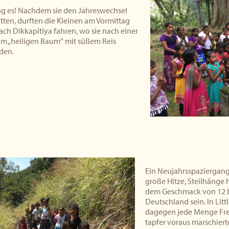
ng es! Nachdem sie den Jahreswechsel
tten, durften die Kleinen am Vormittag
ach Dikkapitiya fahren, wo sie nach einer
 am „heiligen Baum“ mit süßem Reis
den.
Ein Neujahrsspaziergang
große Hitze, Steilhänge
dem Geschmack von 12 b
Deutschland sein. In Littl
dagegen jede Menge Frei
tapfer voraus marschiert