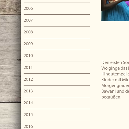
2006
2007
2008
2009
2010
Den ersten So
2011
Wo ginge das 
Hindutempel d
2012
Kinder mit Mic
Morgengrauen
2013
Bawani und de
begrüßen.
2014
2015
2016