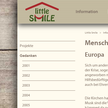
Little Smile
Information
Little Smile
Info
Menschl
Projekte
Europa
Gedanken
Sich um andere
2001
der Krise, sog
angeworben mi
2002
Hilfsbedürftig
auch bei Ehren
2003
2004
Die Kirchen h
Musk sind die 
2005
kümmert da no