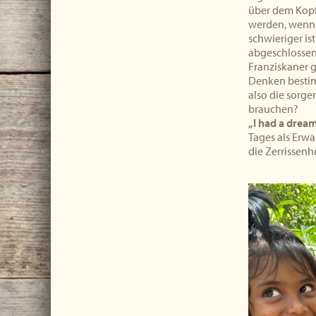
über dem Kopf
werden, wenn e
schwieriger is
abgeschlossen
Franziskaner 
Denken bestim
also die sorg
brauchen?
„I had a drea
Tages als Erw
die Zerrissenhe