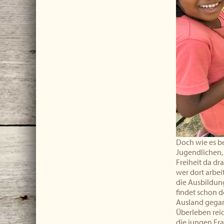
Doch wie es be
Jugendlichen,
Freiheit da dr
wer dort arbei
die Ausbildung
findet schon d
Ausland gegan
Überleben reic
die jungen Fr