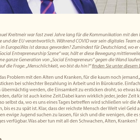
el Kreitmeir war fast zwei Jahre lang für die Kommunikation mit den 
 und der EU verantwortlich. Während COVID war sein digitales Team al
r in Europa.Was ist daraus geworden? Zumindest für Deutschland, wo er 
Social Entrepreneurship Szene“ war, hält er diese Bewegung mittlerweile 
ne ganze Generation von „Social Entrepreneurs“ gegen die Wand laufen 
uf die Frage: „Menschlichkeit, wo bist du hin?“
finden Sie unter diesem 
 das Problem mit den Alten und Kranken, für die kaum noch jemand „
sticken bei schlechter Bezahlung in Arbeit und in Bürokratie. Einfac
 übermächtig werden, die Einsamkeit zu ersticken droht, so etwas 
den, dafür ist auch keine Zeit.Dabei kann wirklich jeder, jeder Zeit 
so selbst da, wo es uns eines Tages betreffen wird schließen wir die 
 bis es zu spät ist. Klar, dass der reichste Mensch der Welt viel Geld
en ewige Jugend suchen zu lassen, für sich und die wenigen, die es 
es verfügbar. Was aber tun mit all den Schwachen, Alten, Kranken?
a