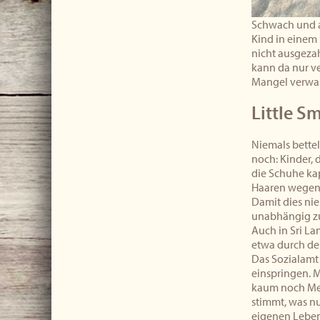
Schwach und au
Kind in einem 
nicht ausgezah
kann da nur ve
Mangel verwal
Little Sm
Niemals bette
noch: Kinder, 
die Schuhe ka
Haaren wegen d
Damit dies nie
unabhängig zu
Auch in Sri La
etwa durch de
Das Sozialamt 
einspringen. Mi
kaum noch Mens
stimmt, was nur
eigenen Leben,