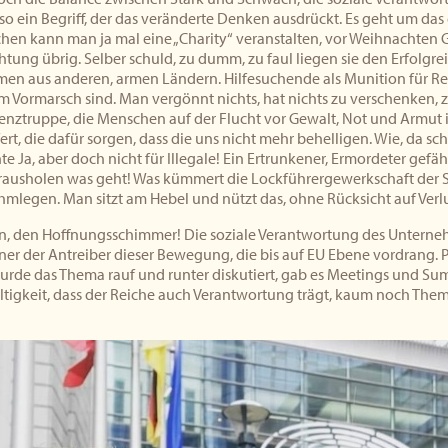
so ein Begriff, der das veränderte Denken ausdrückt. Es geht um das 
hen kann man ja mal eine „Charity“ veranstalten, vor Weihnachten Ge
tung übrig. Selber schuld, zu dumm, zu faul liegen sie den Erfolgrei
en aus anderen, armen Ländern. Hilfesuchende als Munition für Rech
 Vormarsch sind. Man vergönnt nichts, hat nichts zu verschenken, za
enztruppe, die Menschen auf der Flucht vor Gewalt, Not und Armut 
fert, die dafür sorgen, dass die uns nicht mehr behelligen. Wie, da sc
 Ja, aber doch nicht für Illegale! Ein Ertrunkener, Ermordeter gef
h rausholen was geht! Was kümmert die Lockführergewerkschaft der 
mlegen. Man sitzt am Hebel und nützt das, ohne Rücksicht auf Verlu
hn, den Hoffnungsschimmer! Die soziale Verantwortung des Unterne
ner der Antreiber dieser Bewegung, die bis auf EU Ebene vordrang. 
wurde das Thema rauf und runter diskutiert, gab es Meetings und S
ltigkeit, dass der Reiche auch Verantwortung trägt, kaum noch Them