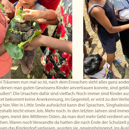
i Träumen nun mal so ist, nach dem Erwachen sieht alles ganz ande
 denen man guten Gewissens Kinder anvertrauen konnte, sind geblie
außen“. Die Ursachen dafür sind vielfach: Noch immer sind Kinder au
tet bekommt keine Anerkennung, im Gegenteil, er wird zu den Verli
 hier. Wer in Little Smile aufwächst kann drei Sprachen, Singhalesis
eshalb leicht einen Job. Mehr noch. In den letzten Jahren sind im
gen, meist den Mittleren Osten, da man dort mehr Geld verdient un
hen. Waren noch Verwandte da hatten die nach Ende der Schulzeit p
auen das Kinderdorf verlassen, wurden sie, gewinnbringend, ins Aus