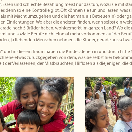
, Essen und schlechte Bezahlung meist nur das tun, wozu sie mit s
s denn so eine Kontrolle gibt. Oft können sie tun und lassen, was sie
t als mit Macht umzugehen und die hat man, als Betreuer(in) oder gar 
en Einrichtungen. Wo aber die anderen finden, wenn selbst ein we
gerade noch 5 Brüder haben, wohlgemerkt im ganzen Land? Wo die n
mt und soziale Berufe nicht einmal mehr vorkommen auf der Beruf
enden, ja liebenden Menschen nehmen, die Kinder, gerade aus schwe
m“
und in diesem Traum haben die Kinder, denen in und durch Little
achsene etwas zurückgegeben von dem, was sie selbst hier bekomm
it der Verlassenen, der Missbrauchten, Hilflosen als diejenigen, die d