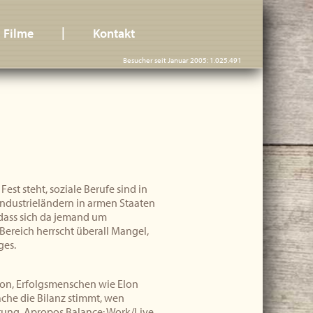
|
Filme
Kontakt
Besucher seit Januar 2005: 1.025.491
st steht, soziale Berufe sind in
 Industrieländern in armen Staaten
 dass sich da jemand um
Bereich herrscht überall Mangel,
ges.
von, Erfolgsmenschen wie Elon
ache die Bilanz stimmt, wen
tung. Apropos Balance: Work/Live