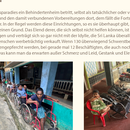
paradies ein Behindertenheim betritt, selbst als tatsächlicher oder
nd den damit verbundenen Vorbereitungen dort, dem fällt die For
. In der Regel werden diese Einrichtungen, so es sie überhaupt gibt,
einen Grund. Das Elend derer, die sich selbst nicht helfen können, i
en und verträgt sich so gar nicht mit der Idylle, die Sri Lanka überal
nschen werbeträchtig verkauft. Wenn 130 überwiegend Schwerstb
gepfercht werden, bei gerade mal 12 Beschäftigten, die auch noch 
 was kann man da erwarten außer Schmerz und Leid, Gestank und El