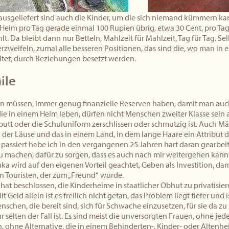
sgeliefert sind auch die Kinder, um die sich niemand kümmern kann 
Heim pro Tag gerade einmal 100 Rupien übrig, etwa 30 Cent, pro Tag 
lt. Da bleibt dann nur Betteln, Mahlzeit für Mahlzeit, Tag für Tag. Se
rzweifeln, zumal alle besseren Positionen, das sind die, wo man in
tet, durch Beziehungen besetzt werden.
ile
ln müssen, immer genug finanzielle Reserven haben, damit man auc
die in einem Heim leben, dürfen nicht Menschen zweiter Klasse sein 
putt oder die Schuluniform zerschlissen oder schmutzig ist. Auch 
er Läuse und das in einem Land, in dem lange Haare ein Attribut de
 passiert habe ich in den vergangenen 25 Jahren hart daran gearbeit
 machen, dafür zu sorgen, dass es auch nach mir weitergehen kann
nka wird auf den eigenen Vorteil geachtet, Geben als Investition, d
n Touristen, der zum „Freund“ wurde.
hat beschlossen, die Kinderheime in staatlicher Obhut zu privatisier
t Geld allein ist es freilich nicht getan, das Problem liegt tiefer und is
chen, die bereit sind, sich für Schwache einzusetzen, für sie da zu
 selten der Fall ist. Es sind meist die unversorgten Frauen, ohne jede
 ohne Alternative, die in einem Behinderten-, Kinder- oder Altenhe