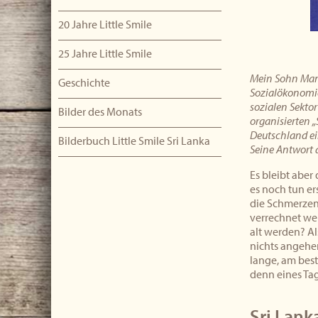
20 Jahre Little Smile
25 Jahre Little Smile
Mein Sohn Manu
Geschichte
Sozialökonomie
sozialen Sekto
Bilder des Monats
organisierten „
Deutschland ei
Bilderbuch Little Smile Sri Lanka
Seine Antwort a
Es bleibt aber
es noch tun er
die Schmerzen
verrechnet wer
alt werden? Al
nichts angehen,
lange, am best
denn eines Tag
Sri Lank