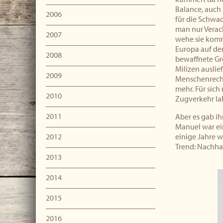
Balance, auch 
2006
für die Schwac
man nur Verach
2007
wehe sie komm
Europa auf dem
2008
bewaffnete Gr
Milizen auslie
2009
Menschenrechte
mehr. Für sic
2010
Zugverkehr lah
2011
Aber es gab i
Manuel war ei
2012
einige Jahre 
Trend: Nachha
2013
2014
2015
2016