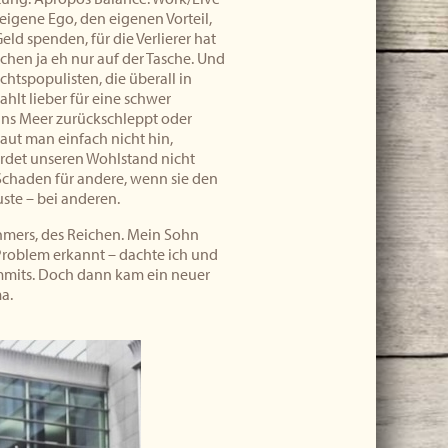
eigene Ego, den eigenen Vorteil,
ld spenden, für die Verlierer hat
chen ja eh nur auf der Tasche. Und
tspopulisten, die überall in
hlt lieber für eine schwer
ins Meer zurückschleppt oder
haut man einfach nicht hin,
ährdet unseren Wohlstand nicht
Schaden für andere, wenn sie den
ste – bei anderen.
hmers, des Reichen. Mein Sohn
Problem erkannt – dachte ich und
ummits. Doch dann kam ein neuer
a.