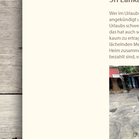
Wer im Urlaubs
angekündigt u
Urlaubs schwer
das hat auch s
kaum zu ertrag
lächelnden Me
Heim zusammen
bezahlt sind,