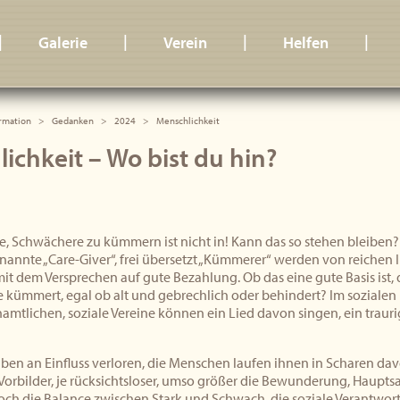
|
|
|
|
Galerie
Verein
Helfen
rmation
Gedanken
2024
Menschlichkeit
ichkeit – Wo bist du hin?
, Schwächere zu kümmern ist nicht in! Kann das so stehen bleiben? Fe
enannte „Care-Giver“, frei übersetzt „Kümmerer“ werden von reichen
t dem Versprechen auf gute Bezahlung. Ob das eine gute Basis ist,
e kümmert, egal ob alt und gebrechlich oder behindert? Im sozialen 
amtlichen, soziale Vereine können ein Lied davon singen, ein trauri
aben an Einfluss verloren, die Menschen laufen ihnen in Scharen da
Vorbilder, je rücksichtsloser, umso größer die Bewunderung, Haupts
ch die Balance zwischen Stark und Schwach, die soziale Verantwor