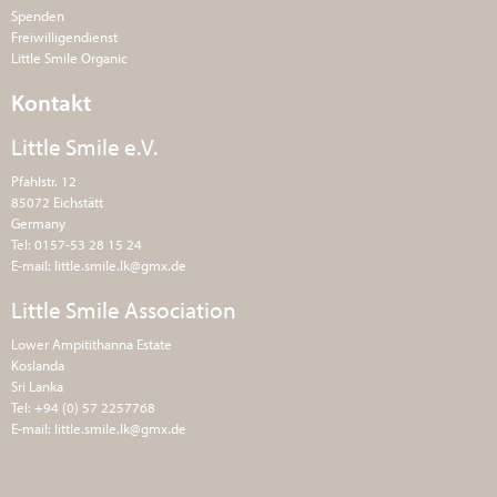
Spenden
Freiwilligendienst
Little Smile Organic
Kontakt
Little Smile e.V.
Pfahlstr. 12
85072 Eichstätt
Germany
Tel: 0157-53 28 15 24
E-mail:
little.smile.lk@gmx.de
Little Smile Association
Lower Ampitithanna Estate
Koslanda
Sri Lanka
Tel: +94 (0) 57 2257768
E-mail:
little.smile.lk@gmx.de