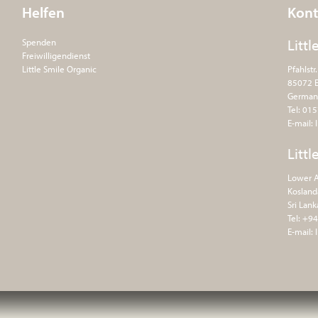
Helfen
Kont
Littl
Spenden
Freiwilligendienst
Little Smile Organic
Pfahlstr
85072 E
German
Tel: 01
E-mail:
Littl
Lower A
Kosland
Sri Lank
Tel: +9
E-mail: