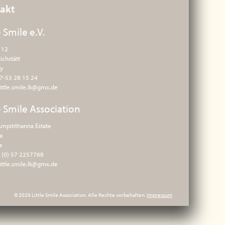
akt
e Smile e.V.
. 12
ichstätt
y
57-53 28 15 24
little.smile.lk@gmx.de
e Smile Association
mpitithanna Estate
a
a
4 (0) 57 2257768
little.smile.lk@gmx.de
© 2026 Little Smile Association. Alle Rechte vorbehalten.
Impressum