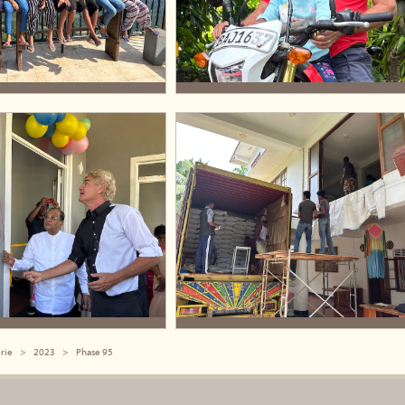
rie
2023
Phase 95