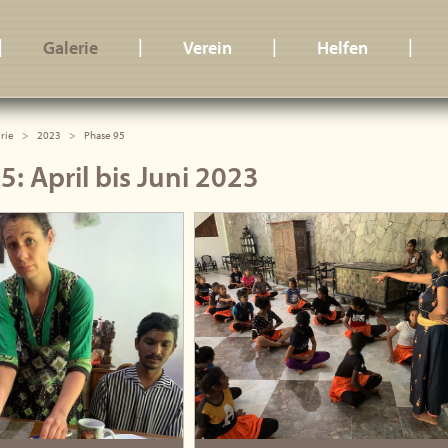
|
|
|
|
Galerie
Verein
Helfen
rie
2023
Phase 95
5: April bis Juni 2023