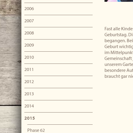
2006
2007
Fast alle Kind
2008
Geburtstag. Di
begangen. Bei
2009
Geburt wichtig
im Mittelpunkt
2010
Gemeinschaft 
unserem Garte
2011
besondere Auf
braucht gar ni
2012
2013
2014
2015
Phase 62