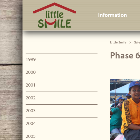
Little Smile
Information
Little Smile
Gale
Phase 6
1999
2000
2001
2002
2003
2004
2005