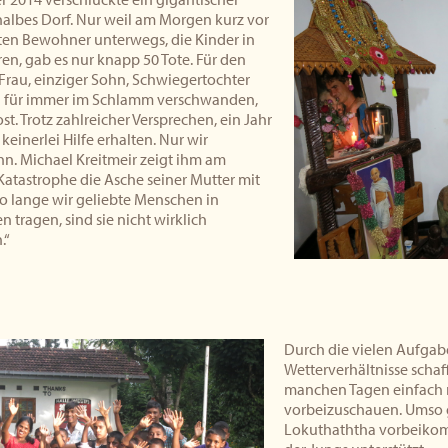
halbes Dorf. Nur weil am Morgen kurz vor
sten Bewohner unterwegs, die Kinder in
en, gab es nur knapp 50 Tote. Für den
Frau, einziger Sohn, Schwiegertochter
 für immer im Schlamm verschwanden,
rost. Trotz zahlreicher Versprechen, ein Jahr
 keinerlei Hilfe erhalten. Nur wir
hn. Michael Kreitmeir zeigt ihm am
Katastrophe die Asche seiner Mutter mit
o lange wir geliebte Menschen in
 tragen, sind sie nicht wirklich
.“
Durch die vielen Aufgab
Wetterverhältnisse schaff
manchen Tagen einfach n
vorbeizuschauen. Umso 
Lokuthaththa vorbeikom