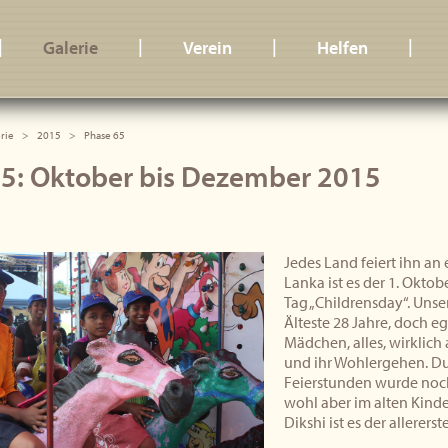
|
|
|
|
Galerie
Verein
Helfen
rie
2015
Phase 65
5: Oktober bis Dezember 2015
Jedes Land feiert ihn an
Lanka ist es der 1. Oktobe
Tag „Childrensday“. Unse
Älteste 28 Jahre, doch eg
Mädchen, alles, wirklich 
und ihr Wohlergehen. Du
Feierstunden wurde noch
wohl aber im alten Kinder
Dikshi ist es der allerers