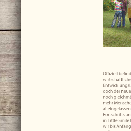
Offiziell befin
wirtschaftlic
Entwicklungsl
doch der neue 
noch gleichmä
mehr Menschen
alleingelassen
Fortschritts be
in Little Smil
wir bis Anfan