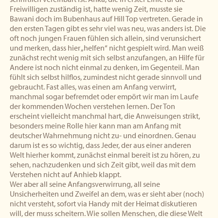
Freiwilligen zuständig ist, hatte wenig Zeit, musste sie
Bawani doch im Bubenhaus auf Hill Top vertreten. Gerade in
den ersten Tagen gibt es sehr viel was neu, was anders ist. Die
oft noch jungen Frauen fühlen sich allein, sind verunsichert
und merken, dass hier „helfen“ nicht gespielt wird. Man weiß
zunächst recht wenig mit sich selbst anzufangen, an Hilfe für
Andere ist noch nicht einmal zu denken, im Gegenteil. Man
fühlt sich selbst hilflos, zumindest nicht gerade sinnvoll und
gebraucht. Fast alles, was einen am Anfang verwirrt,
manchmal sogar befremdet oder empört wir man im Laufe
der kommenden Wochen verstehen lernen. Der Ton
erscheint vielleicht manchmal hart, die Anweisungen strikt,
besonders meine Rolle hier kann man am Anfang mit
deutscher Wahrnehmung nicht zu- und einordnen. Genau
darum ist es so wichtig, dass Jeder, der aus einer anderen
Welt hierher kommt, zunächst einmal bereit ist zu hören, zu
sehen, nachzudenken und sich Zeit gibt, weil das mit dem
Verstehen nicht auf Anhieb klappt.
Wer aber all seine Anfangsverwirrung, all seine
Unsicherheiten und Zweifel an dem, was er sieht aber (noch)
nicht versteht, sofort via Handy mit der Heimat diskutieren
will, der muss scheitern. Wie sollen Menschen, die diese Welt