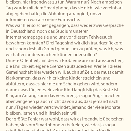
bleiben, hier irgendwas zu tun. Warum nur? Noch am selben
Tag wurde mit dem Smartphone, das sie nicht wie vereinbart
abgegeben hatte, die Abholung arrangiert, uns zu
informieren war also reine Formsache.
Was war hier so schief gegangen, dass weder zwei Gespräche
in Deutschland, noch das Studium unserer
Internethomepage sie und uns vor diesem Fehlversuch
bewahren konnten? Drei Tage sind wirklich trauriger Rekord
und schon deshalb Grund genug, um zu prüfen, was ich, was
wir hätten anders machen können oder sollen?
Unsere Offenheit, mit der wir Probleme an- und aussprechen,
die Ehrlichkeit, eigene Grenzen aufzudecken. Wer Teil dieser
Gemeinschaft hier werden will, auch auf Zeit, der muss damit
klarkommen, dass wir hier keine Kinder streicheln und
abfüttern, dass es hier nie um Schein gehen wird, sondern
darum, was für jedes einzelne Kind langfristig das Beste ist.
Klar, am Anfang kann das verwirren, ja sogar Angst machen
aber wir gehen ja auch nicht davon aus, dass jemand nach
nur 3 Tagen wieder verschwindet, jemand der viele Monate
bleiben, lernen und hilfreich sein will.
Der größte Fehler war wohl, dass wir es irgendwie übersehen
haben, sie vom Smartphone zu befreien, wie das ja sogar
schriftlich vereinbart ist. Anka, die in erster Linie für die