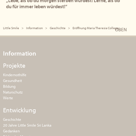
„Lebe, als ob du morgen sterben würdest! Lerne, als ob
du für immer leben würdest!“
Little Smile
Information
Geschichte
Eröffnung Maria Theresia College
OBEN
Information
Projekte
Kindernothilfe
Gesundheit
Bildung
Naturschutz
Werte
Entwicklung
Geschichte
20 Jahre Little Smile Sri Lanka
Gedanken