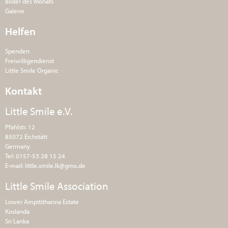
Bilder des Monats
Galerie
Helfen
Spenden
Freiwilligendienst
Little Smile Organic
Kontakt
Little Smile e.V.
Pfahlstr. 12
85072 Eichstätt
Germany
Tel: 0157-53 28 15 24
E-mail:
little.smile.lk@gmx.de
Little Smile Association
Lower Ampitithanna Estate
Koslanda
Sri Lanka