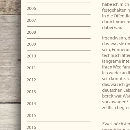
habe ich mich
2006
festgehalten h
in die Öffentli
2007
dann immer me
dabei war.
2008
Irgendwann, da
das, was sie 
2009
sein, Erinnerun
technisch fit
2010
langsame Inter
ihren Weg fand
2011
ich weder an 
sein könnte. I
2012
das, was ich g
deutschen Leb
2013
bereit war. Wa
vorzuwagen? Ne
2014
zeitlich begre
2015
Zwei, höchste
2016
organisieren, 