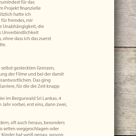
zumindest für das
m Projekt finanzielle
tzlich hatte ich
für fremdes, mir
ie Unabhängigkeit, die
k Unverbindlichkeit
, ohne dass ich das zuerst
te.
r selbst gesteckten Grenzen,
ung der Filme und bei der damit
antwortlichen. Das ging
rriere, für die die Zeit knapp
ier im Bergurwald Sri Lankas. 4
Jahr vorbei, erst eins, dann zwei,
rdern, oft auch heraus, besonders
 so selten weggeschlagen oder
st Kinder hat weiß genau, wovon