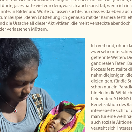
ührte, ja, es hatte viel von dem, was ich auch sonst tat, wenn ich i
annte, in Bilder und Worte zu fassen suchte, nur dass es da eben auc
zum Beispiel, deren Entstehung ich genauso mit der Kamera festhie
d die Ursache all dieser Aktivitäten, die meist versteckte aber do
der verlassenen Müttern.
Ich verband, ohne d
zwei sehr unterschied
getrennte Welten: Die
ganz realen Taten. B
Prozess fest, stellte
nahm diejenigen, die
diejenigen, für die 
schon nur ein Paradie
hinein in die Wirklich
Leidenden. STERNST
Benefizaktion des Ba
interessierte sich für
man für eine weihna
auch soziale Aktione
versteht sich, interes