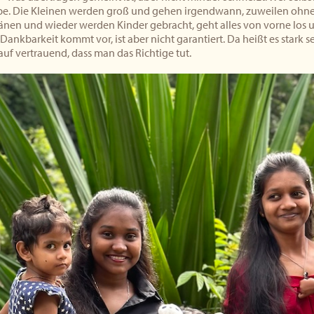
eibe. Die Kleinen werden groß und gehen irgendwann, zuweilen ohne
ränen und wieder werden Kinder gebracht, geht alles von vorne los
Dankbarkeit kommt vor, ist aber nicht garantiert. Da heißt es stark
uf vertrauend, dass man das Richtige tut.