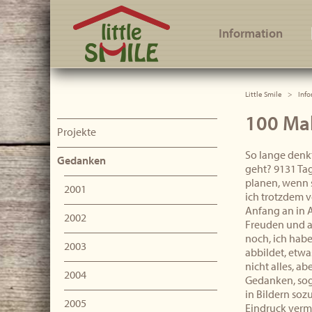
Little Smile
Information
Little Smile
Info
100 Mal
Projekte
So lange denk
Gedanken
geht? 9131 Tag
planen, wenn 
2001
ich trotzdem v
Anfang an in A
2002
Freuden und a
noch, ich habe
2003
abbildet, etwa
nicht alles, a
2004
Gedanken, sog
in Bildern soz
2005
Eindruck vermi