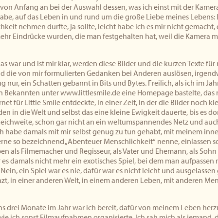
 von Anfang an bei der Auswahl dessen, was ich einst mit der Kame
abe, auf das Leben in und rund um die große Liebe meines Lebens: L
chkeit nehmen durfte, ja sollte, leicht habe ich es mir nicht gemacht,
hr Eindrücke wurden, die man festgehalten hat, weil die Kamera mi
s war und ist mir klar, werden diese Bilder und die kurzen Texte fü
und die von mir formulierten Gedanken bei Anderen auslösen, irgen
g nur, ein Schatten gebannt in Bits und Bytes. Freilich, als ich im Jah
ten Bekannten unter www.littlesmile.de eine Homepage bastelte, das
net für Little Smile entdeckte, in einer Zeit, in der die Bilder noch 
en in die Welt und selbst das eine kleine Ewigkeit dauerte, bis es
Reichweite, schon gar nicht an ein weltumspannendes Netz und auch 
ch habe damals mit mir selbst genug zu tun gehabt, mit meinem inne
erne so bezeichnend „Abenteuer Menschlichkeit“ nenne, einlassen s
en als Filmemacher und Regisseur, als Vater und Ehemann, als Sohn
r es damals nicht mehr ein exotisches Spiel, bei dem man aufpassen m
in, ein Spiel war es nie, dafür war es nicht leicht und ausgelassen
nzt, in einer anderen Welt, in einem anderen Leben, mit anderen M
ns drei Monate im Jahr war ich bereit, dafür von meinem Leben herz
wie ich sonst Filmaufnahmen organisierte. Ich sah mich als jemand, d