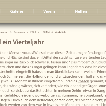
|
|
|
|
Galerie
Verein
Helfen
rmation
Gedanken
2024
100 Mal ein Vierteljahr
 ein Vierteljahr
t kein Mensch voraus! Wie soll man diesen Zeitraum greifen, begre
e und Nächte sind das, ein Drittel des statistisch zu erwartenden Le
sie sogar im Rückblick schwer zu fassen sind? Das mit dem Zurüc
ersuchen und dass es sogar gelingen kann liegt daran, dass ich die
bschnitte eingeteilt habe, die man überblicken kann, weil die Erinn
uch Schmerzen, die Hoffnungen und Enttäuschungen, halt all das,
 jeweils 3 Monate in Bildern eingefroren und dies
Phasen
genannt, T
s, das ständig wächst, sich verändert, wie ein lebendiger Organismu
ber doch so viel, dass das Betrachten in meinem Gehirn etwas in Gang 
ar Gefühle, die irgendwo verborgen schlummern, hervorgekramt, j
usagen. Doch auch dem Betrachter, gerade dem, der nicht hier lebt, ja 
ttelt werden von dem, was in jeweils drei Monaten in und durch Lit