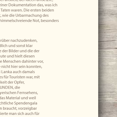
n einer Dokumentation das, was ich
h Taten waren. Die ersten beiden
lt, wie die Urbarmachung des
ch himmelschreiende Not, besonders
arüber nachzudenken,
lich und sonst klar
 der Bilder und die der
aute und hielt diesen
 die Menschen dahinter vor,
 nicht hier sein konnten,
Sri Lanka auch damals
s für Touristen war, mit
keit der Opfer,
UNDEN, die
yerischen Fernsehens,
 das Material und weil
chtliche Spendengala
n braucht, vorzeigbar
sierte man sich auch für