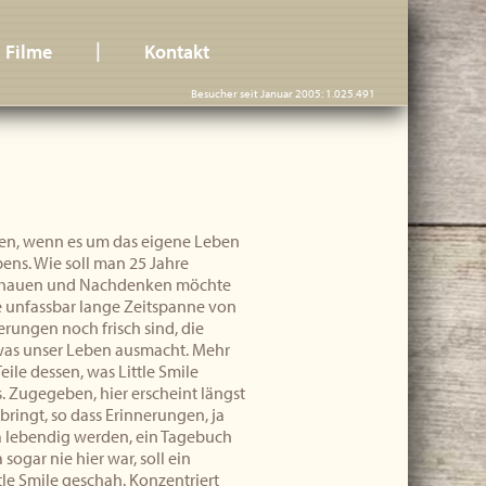
|
Filme
Kontakt
Besucher seit Januar 2005: 1.025.491
ifen, wenn es um das eigene Leben
bens. Wie soll man 25 Jahre
kschauen und Nachdenken möchte
se unfassbar lange Zeitspanne von
erungen noch frisch sind, die
 was unser Leben ausmacht. Mehr
eile dessen, was Little Smile
s. Zugegeben, hier erscheint längst
bringt, so dass Erinnerungen, ja
a lebendig werden, ein Tagebuch
sogar nie hier war, soll ein
tle Smile geschah. Konzentriert