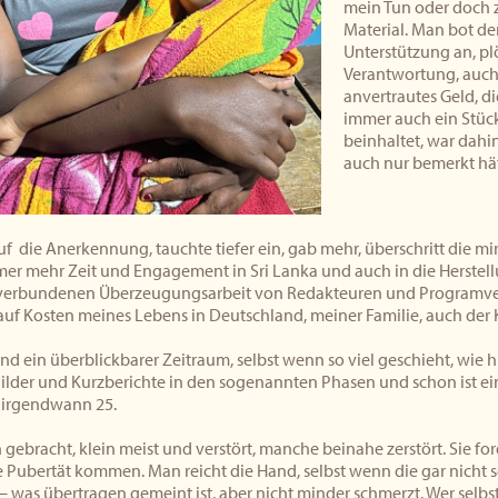
mein Tun oder doch 
Material. Man bot de
Unterstützung an, plö
Verantwortung, auch 
anvertrautes Geld, d
immer auch ein Stüc
beinhaltet, war dahin
auch nur bemerkt hät
auf die Anerkennung, tauchte tiefer ein, gab mehr, überschritt die mi
mer mehr Zeit und Engagement in Sri Lanka und auch in die Herstell
verbundenen Überzeugungsarbeit von Redakteuren und Programver
uf Kosten meines Lebens in Deutschland, meiner Familie, auch der Ka
nd ein überblickbarer Zeitraum, selbst wenn so viel geschieht, wie h
Bilder und Kurzberichte in den sogenannten Phasen und schon ist ein 
 irgendwann 25.
gebracht, klein meist und verstört, manche beinahe zerstört. Sie fo
e Pubertät kommen. Man reicht die Hand, selbst wenn die gar nicht
– was übertragen gemeint ist, aber nicht minder schmerzt. Wer selb