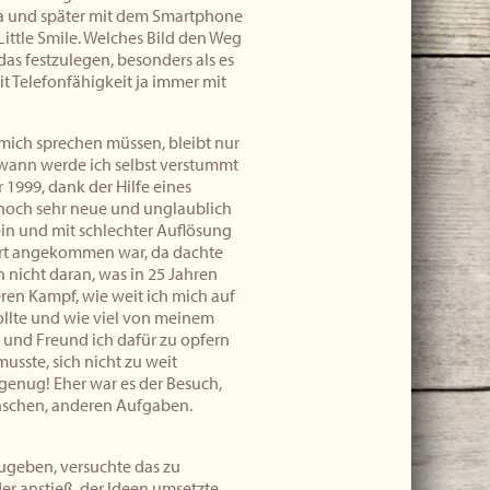
ra und später mit dem Smartphone
ittle Smile. Welches Bild den Weg
 das festzulegen, besonders als es
t Telefonfähigkeit ja immer mit
r mich sprechen müssen, bleibt nur
dwann werde ich selbst verstummt
r 1999, dank der Hilfe eines
 noch sehr neue und unglaublich
klein und mit schlechter Auflösung
 dort angekommen war, da dachte
nicht daran, was in 25 Jahren
ren Kampf, wie weit ich mich auf
ollte und wie viel von meinem
 und Freund ich dafür zu opfern
usste, sich nicht zu weit
 genug! Eher war es der Besuch,
enschen, anderen Aufgaben.
ugeben, versuchte das zu
er anstieß, der Ideen umsetzte,