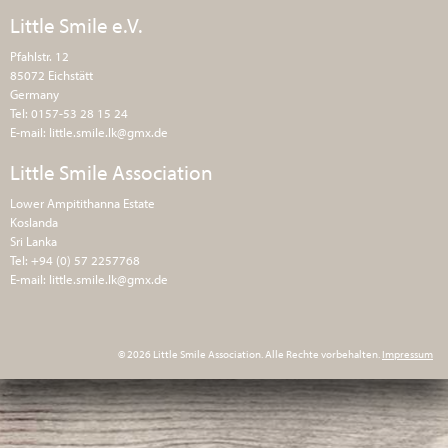
Little Smile e.V.
Pfahlstr. 12
85072 Eichstätt
Germany
Tel: 0157-53 28 15 24
E-mail:
little.smile.lk@gmx.de
Little Smile Association
Lower Ampitithanna Estate
Koslanda
Sri Lanka
Tel: +94 (0) 57 2257768
E-mail:
little.smile.lk@gmx.de
© 2026 Little Smile Association. Alle Rechte vorbehalten.
Impressum