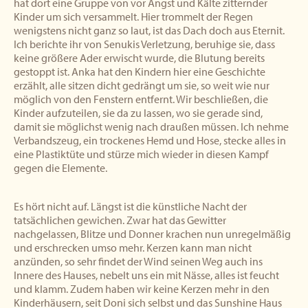
hat dort eine Gruppe von vor Angst und Kälte zitternder
Kinder um sich versammelt. Hier trommelt der Regen
wenigstens nicht ganz so laut, ist das Dach doch aus Eternit.
Ich berichte ihr von Senukis Verletzung, beruhige sie, dass
keine größere Ader erwischt wurde, die Blutung bereits
gestoppt ist. Anka hat den Kindern hier eine Geschichte
erzählt, alle sitzen dicht gedrängt um sie, so weit wie nur
möglich von den Fenstern entfernt. Wir beschließen, die
Kinder aufzuteilen, sie da zu lassen, wo sie gerade sind,
damit sie möglichst wenig nach draußen müssen. Ich nehme
Verbandszeug, ein trockenes Hemd und Hose, stecke alles in
eine Plastiktüte und stürze mich wieder in diesen Kampf
gegen die Elemente.
Es hört nicht auf. Längst ist die künstliche Nacht der
tatsächlichen gewichen. Zwar hat das Gewitter
nachgelassen, Blitze und Donner krachen nun unregelmäßig
und erschrecken umso mehr. Kerzen kann man nicht
anzünden, so sehr findet der Wind seinen Weg auch ins
Innere des Hauses, nebelt uns ein mit Nässe, alles ist feucht
und klamm. Zudem haben wir keine Kerzen mehr in den
Kinderhäusern, seit Doni sich selbst und das Sunshine Haus