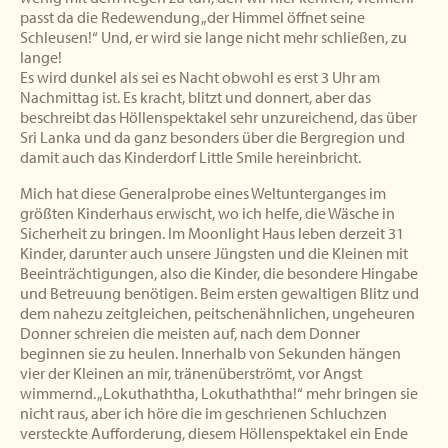
passt da die Redewendung „der Himmel öffnet seine
Schleusen!“ Und, er wird sie lange nicht mehr schließen, zu
lange!
Es wird dunkel als sei es Nacht obwohl es erst 3 Uhr am
Nachmittag ist. Es kracht, blitzt und donnert, aber das
beschreibt das Höllenspektakel sehr unzureichend, das über
Sri Lanka und da ganz besonders über die Bergregion und
damit auch das Kinderdorf Little Smile hereinbricht.
Mich hat diese Generalprobe eines Weltunterganges im
größten Kinderhaus erwischt, wo ich helfe, die Wäsche in
Sicherheit zu bringen. Im Moonlight Haus leben derzeit 31
Kinder, darunter auch unsere Jüngsten und die Kleinen mit
Beeinträchtigungen, also die Kinder, die besondere Hingabe
und Betreuung benötigen. Beim ersten gewaltigen Blitz und
dem nahezu zeitgleichen, peitschenähnlichen, ungeheuren
Donner schreien die meisten auf, nach dem Donner
beginnen sie zu heulen. Innerhalb von Sekunden hängen
vier der Kleinen an mir, tränenüberströmt, vor Angst
wimmernd. „Lokuthaththa, Lokuthaththa!“ mehr bringen sie
nicht raus, aber ich höre die im geschrienen Schluchzen
versteckte Aufforderung, diesem Höllenspektakel ein Ende