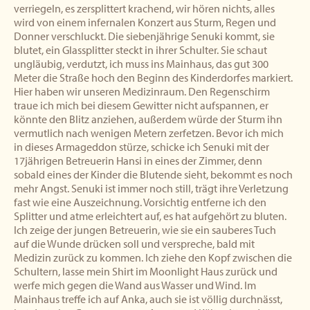
verriegeln, es zersplittert krachend, wir hören nichts, alles
wird von einem infernalen Konzert aus Sturm, Regen und
Donner verschluckt. Die siebenjährige Senuki kommt, sie
blutet, ein Glassplitter steckt in ihrer Schulter. Sie schaut
ungläubig, verdutzt, ich muss ins Mainhaus, das gut 300
Meter die Straße hoch den Beginn des Kinderdorfes markiert.
Hier haben wir unseren Medizinraum. Den Regenschirm
traue ich mich bei diesem Gewitter nicht aufspannen, er
könnte den Blitz anziehen, außerdem würde der Sturm ihn
vermutlich nach wenigen Metern zerfetzen. Bevor ich mich
in dieses Armageddon stürze, schicke ich Senuki mit der
17jährigen Betreuerin Hansi in eines der Zimmer, denn
sobald eines der Kinder die Blutende sieht, bekommt es noch
mehr Angst. Senuki ist immer noch still, trägt ihre Verletzung
fast wie eine Auszeichnung. Vorsichtig entferne ich den
Splitter und atme erleichtert auf, es hat aufgehört zu bluten.
Ich zeige der jungen Betreuerin, wie sie ein sauberes Tuch
auf die Wunde drücken soll und verspreche, bald mit
Medizin zurück zu kommen. Ich ziehe den Kopf zwischen die
Schultern, lasse mein Shirt im Moonlight Haus zurück und
werfe mich gegen die Wand aus Wasser und Wind. Im
Mainhaus treffe ich auf Anka, auch sie ist völlig durchnässt,