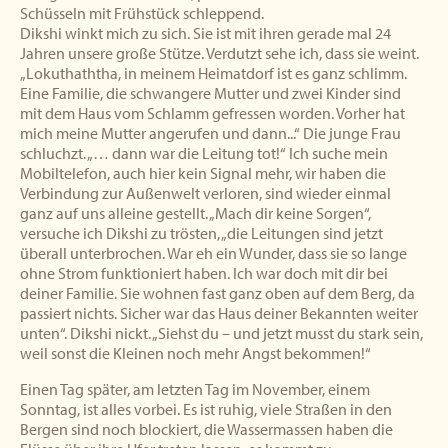
Schüsseln mit Frühstück schleppend.
Dikshi winkt mich zu sich. Sie ist mit ihren gerade mal 24
Jahren unsere große Stütze. Verdutzt sehe ich, dass sie weint.
„Lokuthaththa, in meinem Heimatdorf ist es ganz schlimm.
Eine Familie, die schwangere Mutter und zwei Kinder sind
mit dem Haus vom Schlamm gefressen worden. Vorher hat
mich meine Mutter angerufen und dann...“ Die junge Frau
schluchzt. „… dann war die Leitung tot!“ Ich suche mein
Mobiltelefon, auch hier kein Signal mehr, wir haben die
Verbindung zur Außenwelt verloren, sind wieder einmal
ganz auf uns alleine gestellt. „Mach dir keine Sorgen“,
versuche ich Dikshi zu trösten, „die Leitungen sind jetzt
überall unterbrochen. War eh ein Wunder, dass sie so lange
ohne Strom funktioniert haben. Ich war doch mit dir bei
deiner Familie. Sie wohnen fast ganz oben auf dem Berg, da
passiert nichts. Sicher war das Haus deiner Bekannten weiter
unten“. Dikshi nickt. „Siehst du – und jetzt musst du stark sein,
weil sonst die Kleinen noch mehr Angst bekommen!“
Einen Tag später, am letzten Tag im November, einem
Sonntag, ist alles vorbei. Es ist ruhig, viele Straßen in den
Bergen sind noch blockiert, die Wassermassen haben die