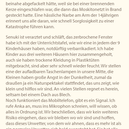
beinahe abgefackelt hätte, weil sie bei einer brennenden
Kerze eingeschlafen war, die dann das Moskitonetzt in Brand
gesteckt hatte. Eine hässliche Narbe am Arm der 14jährigen
erinnert uns alle daran, wie schnell Sorglosigkeit zu einer
Katastrophe führen kann.
Senuki ist verarztet und schläft, das zerbrochene Fenster
habe ich mit der Unterrichtstafel, wie wir eine in jedem der 9
Kinderhäuser haben, notdürftig verbarrikadiert. Ich habe
Kinder aus drei weiteren Häusern hier zusammengeholt,
auch sie haben trockene Kleidung in Plastiktüten
mitgebracht, sind aber sehr schnell wieder feucht. Wir stellen
eine der aufladbaren Taschenlampen in unsere Mitte, die
Kleinen haben große Angst in der Dunkelheit, zumal da
draußen ja ein Naturspektakel stattfindet, das uns zeigt, wie
klein und hilflos wir sind. An vielen Stellen regnet es herein,
seltsam bei einem Dach aus Blech.
Noch funktioniert das Mobiltelefon, gibt es ein Signal. Ich
rufe Anka an, muss ins Mikrophon schreien, will wissen, ob
alles in Ordnung ist. Wir beschließen, dass wir kein weiteres
Risiko eingehen, dass wir bleiben wo wir sind und hoffen,
dass dieses Unwetter, von dem wir ahnen, dass es mehr ist als
ein normales Unwetter, sich bald ausgetobt hat. Sie hat alle