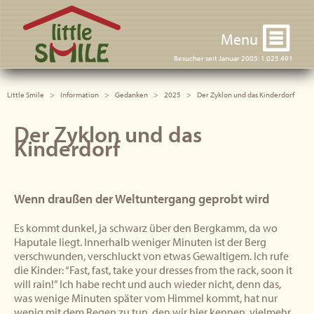
Little Smile
Menu
Besucher seit Januar 2005: 1.025.491
Little Smile
Information
Gedanken
2025
Der Zyklon und das Kinderdorf
Der Zyklon und das
Kinderdorf
Wenn draußen der Weltuntergang geprobt wird
Es kommt dunkel, ja schwarz über den Bergkamm, da wo
Haputale liegt. Innerhalb weniger Minuten ist der Berg
verschwunden, verschluckt von etwas Gewaltigem. Ich rufe
die Kinder: “Fast, fast, take your dresses from the rack, soon it
will rain!” Ich habe recht und auch wieder nicht, denn das,
was wenige Minuten später vom Himmel kommt, hat nur
wenig mit dem Regen zu tun, den wir hier kennen, vielmehr